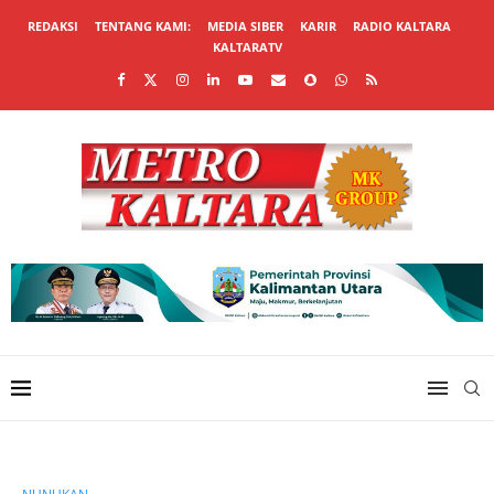
REDAKSI
TENTANG KAMI:
MEDIA SIBER
KARIR
RADIO KALTARA
KALTARATV