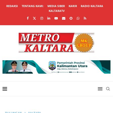
REDAKSI
TENTANG KAMI:
MEDIA SIBER
KARIR
RADIO KALTARA
KALTARATV