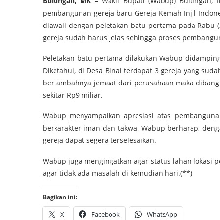
Bulungan, MK
– Wakil Bupati (Wabup) Bulungan, 
pembangunan gereja baru Gereja Kemah Injil Indones
diawali dengan peletakan batu pertama pada Rabu (
gereja sudah harus jelas sehingga proses pembangun
Peletakan batu pertama dilakukan Wabup didampingi
Diketahui, di Desa Binai terdapat 3 gereja yang s
bertambahnya jemaat dari perusahaan maka dibangun
sekitar Rp9 miliar.
Wabup menyampaikan apresiasi atas pembanguna
berkarakter iman dan takwa. Wabup berharap, deng
gereja dapat segera terselesaikan.
Wabup juga mengingatkan agar status lahan lokasi 
agar tidak ada masalah di kemudian hari.(**)
Bagikan ini:
X
Facebook
WhatsApp