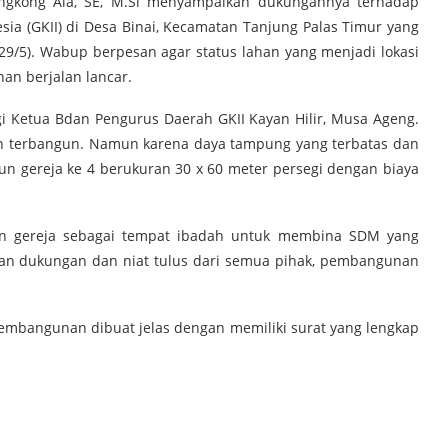
Ingkong Ala, SE, M.Si menyampaikan dukungannya terhadap
ia (GKII) di Desa Binai, Kecamatan Tanjung Palas Timur yang
29/5). Wabup berpesan agar status lahan yang menjadi lokasi
an berjalan lancar.
 Ketua Bdan Pengurus Daerah GKII Kayan Hilir, Musa Ageng.
udah terbangun. Namun karena daya tampung yang terbatas dan
 gereja ke 4 berukuran 30 x 60 meter persegi dengan biaya
n gereja sebagai tempat ibadah untuk membina SDM yang
an dukungan dan niat tulus dari semua pihak, pembangunan
pembangunan dibuat jelas dengan memiliki surat yang lengkap