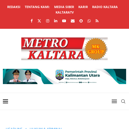
REDAKSI
TENTANG KAMI:
MEDIA SIBER
KARIR
RADIO KALTARA
KALTARATV