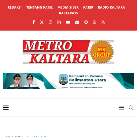
REDAKSI
TENTANG KAMI:
MEDIA SIBER
KARIR
RADIO KALTARA
KALTARATV