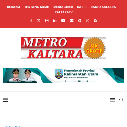
REDAKSI
TENTANG KAMI:
MEDIA SIBER
KARIR
RADIO KALTARA
KALTARATV