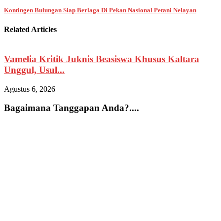
Kontingen Bulungan Siap Berlaga Di Pekan Nasional Petani Nelayan
Related Articles
Vamelia Kritik Juknis Beasiswa Khusus Kaltara
Unggul, Usul...
Agustus 6, 2026
A
Bagaimana Tanggapan Anda?....