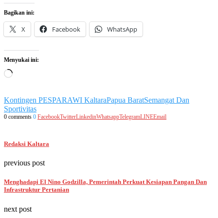
Bagikan ini:
X
Facebook
WhatsApp
Menyukai ini:
Memuat...
Kontingen PESPARAWI Kaltara
Papua Barat
Semangat Dan
Sportivitas
0 comments
0
Facebook
Twitter
Linkedin
Whatsapp
Telegram
LINE
Email
Redaksi Kaltara
previous post
Menghadapi El Nino Godzilla, Pemerintah Perkuat Kesiapan Pangan Dan
Infrastruktur Pertanian
next post