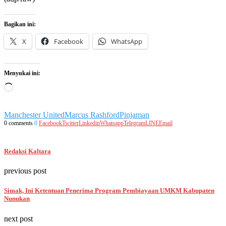
Bagikan ini:
X
Facebook
WhatsApp
Menyukai ini:
Memuat...
Manchester United
Marcus Rashford
Pinjaman
0 comments
0
Facebook
Twitter
Linkedin
Whatsapp
Telegram
LINE
Email
Redaksi Kaltara
previous post
Simak, Ini Ketentuan Penerima Program Pembiayaan UMKM Kabupaten
Nunukan
next post