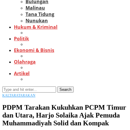
Bulungan
Malinau
Tana Tidung
Nunukan
Hukum & Kriminal
Politik
Ekonomi & Bisnis
Olahraga
Artikel
Search
KALTARA
TARAKAN
PDPM Tarakan Kukuhkan PCPM Timur
dan Utara, Harjo Solaika Ajak Pemuda
Muhammadiyah Solid dan Kompak