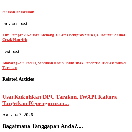
Suiman Namrullah
previous post
Tim Pemprov Kaltara Menang 3-2 atas Pemprov Sulsel, Gubernur Zainal
Cetak Hattrick
next post
Bhayangkari Peduli, Sentuhan Kasih untuk Anak Penderita Hidrosefalus di
Tarakan
Related Articles
Usai Kukuhkan DPC Tarakan, IWAPI Kaltara
Targetkan Kepengurusan...
Agustus 7, 2026
A
Bagaimana Tanggapan Anda?....