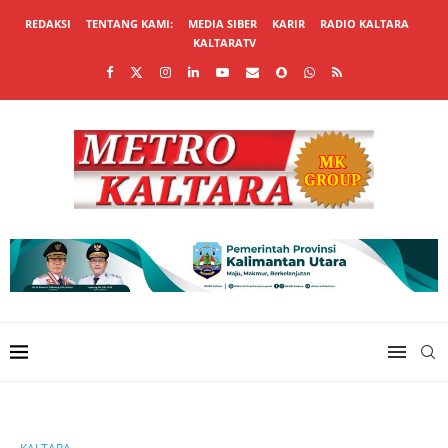
REDAKSI
TENTANG KAMI:
MEDIA SIBER
KARIR
RADIO KALTARA
KALTARATV