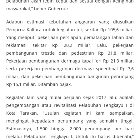
pelabuhan akan lebih cepat dan sesuai dengan keinginan
masyarakat,” beber Gubernur.
Adapun estimasi kebutuhan anggaran yang diusulkan
Pemprov Kaltara untuk kegiatan ini, sekitar Rp 105,6 miliar.
Yang meliputi pekerjaan persiapan, pematangan lahan dan
reklamasi sekitar Rp 20,2 miliar. Lalu, pekerjaan
pembangunan trestle dan pedestrian Rp 31,8 miliar.
Pekerjaan pembangunan dermaga kapal feri Rp 21,3 miliar,
serta pekerjaan pembangunan dermaga speedboat Rp 7,6
miliar, dan pekerjaan pembangunan bangunan penunjang
Rp 15,1 miliar. Ditambah pajak.
Kegiatan lain yang mulai berjalan sejak 2017 lalu, adalah
pengembangan atau revitalisasi Pelabuhan Tengkayu I di
Kota Tarakan. “Usulan kegiatan ini kami sampaikan,
mengingat kepadatan penumpang yang semakin tinggi.
Estimasinya, 1.500 hingga 2.000 penumpang per hari
melalui Pelabuhan Tengkayu I. Untuk itu harus dibenahi,”