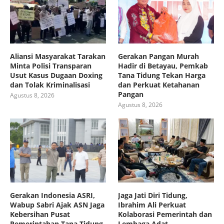
Aliansi Masyarakat Tarakan
Gerakan Pangan Murah
Minta Polisi Transparan
Hadir di Betayau, Pemkab
Usut Kasus Dugaan Doxing
Tana Tidung Tekan Harga
dan Tolak Kriminalisasi
dan Perkuat Ketahanan
Pangan
Agustus 8, 2026
Agustus 8, 2026
Gerakan Indonesia ASRI,
Jaga Jati Diri Tidung,
Wabup Sabri Ajak ASN Jaga
Ibrahim Ali Perkuat
Kebersihan Pusat
Kolaborasi Pemerintah dan
Pemerintahan Tana Tidung
Lembaga Adat