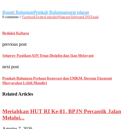
Bupati Bulungan
Pemkab Bulungan
surat edaran
0 comments
0
Facebook
Twitter
Linkedin
Whatsapp
Telegram
LINE
Email
Redaksi Kaltara
previous post
Sekprov Pastikan ASN Tetap Disiplin dan Siap Melayani
next post
Pemkab Bulungan Perkuat Koperasi dan UMKM, Dorong Ekonomi
Masyarakat Lebih Mandiri
Related Articles
Meriahkan HUT RI Ke-81, BPJN Percantik Jalan
Melalui...
Agustus 7, 2026
A