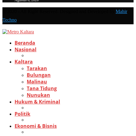
Agustus 8, 2026
@2020 - All Right Reserved. Designed and Developed by
Mahir
Techno
Beranda
Nasional
Kaltara
Tarakan
Bulungan
Malinau
Tana Tidung
Nunukan
Hukum & Kriminal
Politik
Ekonomi & Bisnis