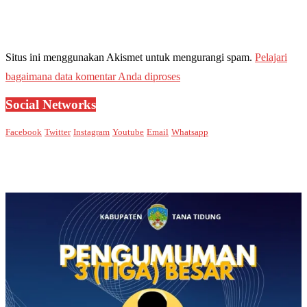
Situs ini menggunakan Akismet untuk mengurangi spam.
Pelajari
bagaimana data komentar Anda diproses
Social Networks
Facebook
Twitter
Instagram
Youtube
Email
Whatsapp