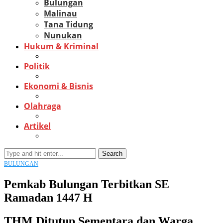
Bulungan
Malinau
Tana Tidung
Nunukan
Hukum & Kriminal
Politik
Ekonomi & Bisnis
Olahraga
Artikel
Search
BULUNGAN
Pemkab Bulungan Terbitkan SE
Ramadan 1447 H
THM Ditutup Sementara dan Warga