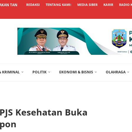
AKAN TANCAP GAS TINGKATKAN...
REDAKSI
TENTANG KAMI:
MEDIA SIBER
KARIR
RADIO 
 KRIMINAL
POLITIK
EKONOMI & BISNIS
OLAHRAGA
PJS Kesehatan Buka
epon