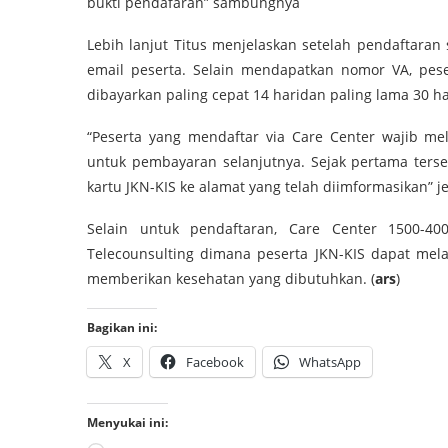
bukti pendafaran” sambungnya
Lebih lanjut Titus menjelaskan setelah pendaftaran 
email peserta. Selain mendapatkan nomor VA, pes
dibayarkan paling cepat 14 haridan paling lama 30 har
“Peserta yang mendaftar via Care Center wajib 
untuk pembayaran selanjutnya. Sejak pertama terse
kartu JKN-KIS ke alamat yang telah diimformasikan” je
Selain untuk pendaftaran, Care Center 1500-40
Telecounsulting dimana peserta JKN-KIS dapat mel
memberikan kesehatan yang dibutuhkan. (
ars
)
Bagikan ini:
X
Facebook
WhatsApp
Menyukai ini: