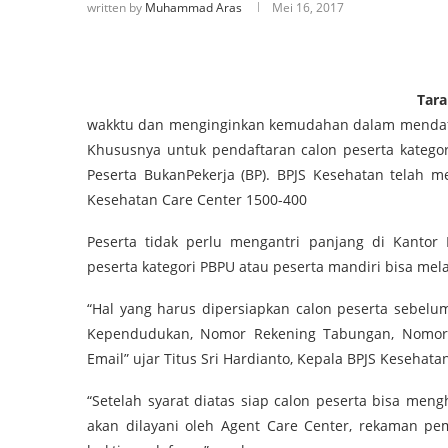
written by
Muhammad Aras
Mei 16, 2017
Tar
wakktu dan menginginkan kemudahan dalam mendaftar
Khususnya untuk pendaftaran calon peserta kategor
Peserta BukanPekerja (BP). BPJS Kesehatan telah m
Kesehatan Care Center 1500-400
Peserta tidak perlu mengantri panjang di Kanto
peserta kategori PBPU atau peserta mandiri bisa mel
“Hal yang harus dipersiapkan calon peserta sebelu
Kependudukan, Nomor Rekening Tabungan, Nomor H
Email” ujar Titus Sri Hardianto, Kepala BPJS Kesehat
“Setelah syarat diatas siap calon peserta bisa men
akan dilayani oleh Agent Care Center, rekaman pe