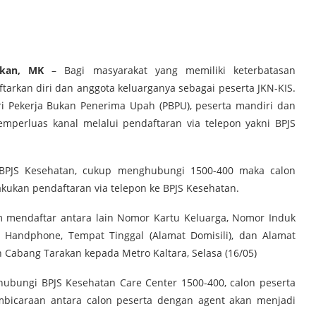
akan, MK
– Bagi masyarakat yang memiliki keterbatasan
kan diri dan anggota keluarganya sebagai peserta JKN-KIS.
i Pekerja Bukan Penerima Upah (PBPU), peserta mandiri dan
emperluas kanal melalui pendaftaran via telepon yakni BPJS
r BPJS Kesehatan, cukup menghubungi 1500-400 maka calon
akukan pendaftaran via telepon ke BPJS Kesehatan.
m mendaftar antara lain Nomor Kartu Keluarga, Nomor Induk
andphone, Tempat Tinggal (Alamat Domisili), dan Alamat
an Cabang Tarakan kepada Metro Kaltara, Selasa (16/05)
ghubungi BPJS Kesehatan Care Center 1500-400, calon peserta
mbicaraan antara calon peserta dengan agent akan menjadi