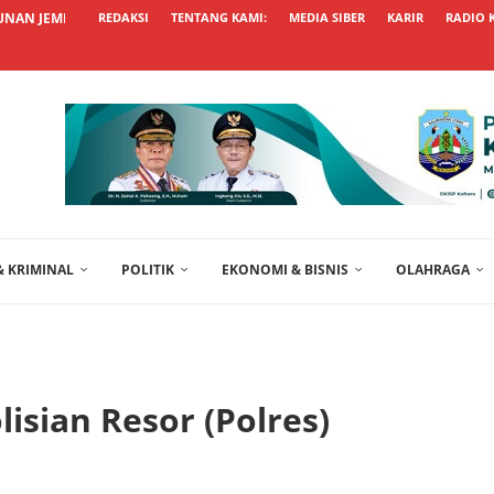
NAN JEMBATAN BETON SEPALA DALUNG TERUS...
REDAKSI
TENTANG KAMI:
MEDIA SIBER
KARIR
RADIO 
 KRIMINAL
POLITIK
EKONOMI & BISNIS
OLAHRAGA
isian Resor (Polres)