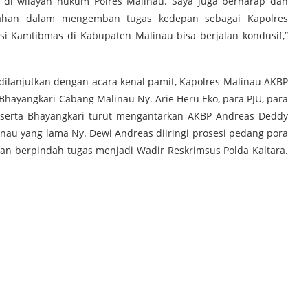
di wilayah hukum Polres Malinau. Saya juga berharap dan
han dalam mengemban tugas kedepan sebagai Kapolres
asi Kamtibmas di Kabupaten Malinau bisa berjalan kondusif,”
dilanjutkan dengan acara kenal pamit, Kapolres Malinau AKBP
a Bhayangkari Cabang Malinau Ny. Arie Heru Eko, para PJU, para
u serta Bhayangkari turut mengantarkan AKBP Andreas Deddy
linau yang lama Ny. Dewi Andreas diiringi prosesi pedang pora
an berpindah tugas menjadi Wadir Reskrimsus Polda Kaltara.