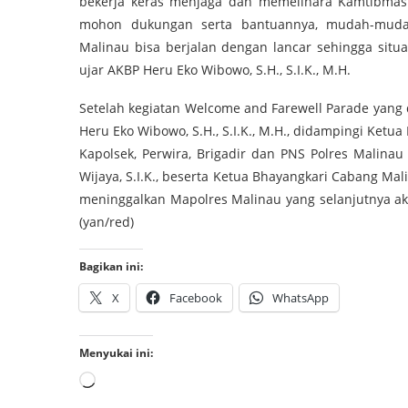
bekerja keras menjaga dan memelihara Kamtibmas 
mohon dukungan serta bantuannya, mudah-muda
Malinau bisa berjalan dengan lancar sehingga situ
ujar AKBP Heru Eko Wibowo, S.H., S.I.K., M.H.
Setelah kegiatan Welcome and Farewell Parade yang 
Heru Eko Wibowo, S.H., S.I.K., M.H., didampingi Ketu
Kapolsek, Perwira, Brigadir dan PNS Polres Malina
Wijaya, S.I.K., beserta Ketua Bhayangkari Cabang Ma
meninggalkan Mapolres Malinau yang selanjutnya ak
(yan/red)
Bagikan ini:
X
Facebook
WhatsApp
Menyukai ini: