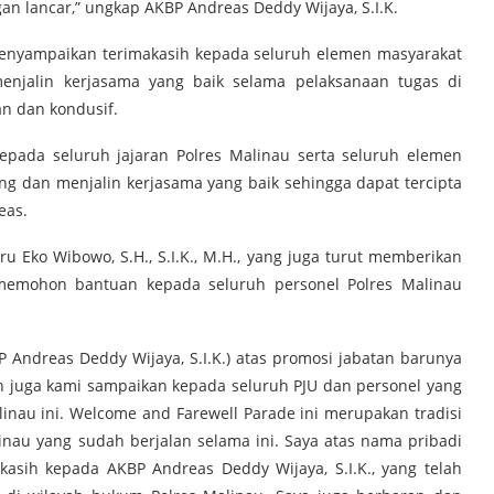
n lancar,” ungkap AKBP Andreas Deddy Wijaya, S.I.K.
a menyampaikan terimakasih kepada seluruh elemen masyarakat
njalin kerjasama yang baik selama pelaksanaan tugas di
an dan kondusif.
epada seluruh jajaran Polres Malinau serta seluruh elemen
 dan menjalin kerjasama yang baik sehingga dapat tercipta
eas.
u Eko Wibowo, S.H., S.I.K., M.H., yang juga turut memberikan
emohon bantuan kepada seluruh personel Polres Malinau
 Andreas Deddy Wijaya, S.I.K.) atas promosi jabatan barunya
ih juga kami sampaikan kepada seluruh PJU dan personel yang
inau ini. Welcome and Farewell Parade ini merupakan tradisi
inau yang sudah berjalan selama ini. Saya atas nama pribadi
asih kepada AKBP Andreas Deddy Wijaya, S.I.K., yang telah