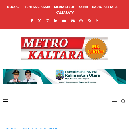
REDAKSI
TENTANG KAMI:
MEDIA SIBER
KARIR
RADIO KALTARA
KALTARATV