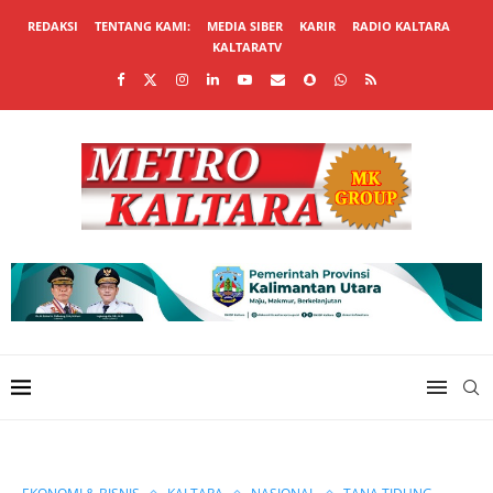
REDAKSI
TENTANG KAMI:
MEDIA SIBER
KARIR
RADIO KALTARA
KALTARATV