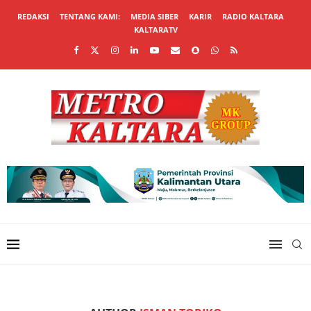
REDAKSI
TENTANG KAMI:
MEDIA SIBER
KARIR
RADIO KALTARA
KALTARATV