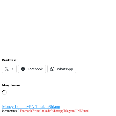
Bagikan ini:
X
Facebook
WhatsApp
Menyukai ini:
Memuat...
Money Loundry
PN Tarakan
Sidang
0 comments
0
Facebook
Twitter
Linkedin
Whatsapp
Telegram
LINE
Email