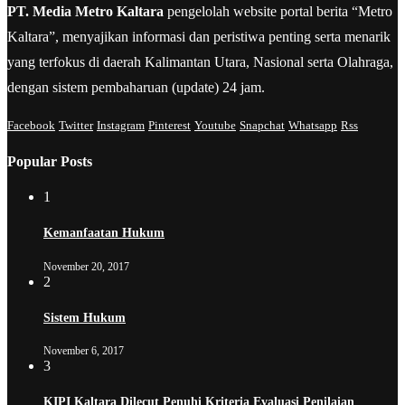
PT. Media Metro Kaltara
pengelolah website portal berita “Metro
Kaltara”, menyajikan informasi dan peristiwa penting serta menarik
yang terfokus di daerah Kalimantan Utara, Nasional serta Olahraga,
dengan sistem pembaharuan (update) 24 jam.
Facebook
Twitter
Instagram
Pinterest
Youtube
Snapchat
Whatsapp
Rss
Popular Posts
1
Kemanfaatan Hukum
November 20, 2017
2
Sistem Hukum
November 6, 2017
3
KIPI Kaltara Dilecut Penuhi Kriteria Evaluasi Penilaian