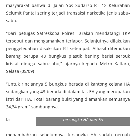
masyarakat bahwa di Jalan Yos Sudarso RT 12 Kelurahan
Selumit Pantai sering terjadi transaksi narkotika jenis sabu-
sabu.
“Dari petugas Satreskoba Polres Tarakan mendatangi TKP
tersebut dan mengamankan terlapor. Selanjutnya dilakukan
penggeledahan disaksikan RT setempat. Alhasil ditemukan
barang berupa 48 bungkus plastik bening berisi serbuk
kristal diduga sabu-sabu,” ujarnya kepada Metro Kaltara,
Selasa (05/09)
“Untuk rinciannya 5 bungkus berada di kantong celana HA
sedangkan yang 43 berada di dalam tas EA yang merupakan
istri dari HA. Total barang bukti yang diamankan semuanya
34,34 gram” sambungnya.
Barang bukti berupas 48 bungkus plastik
dengan berat 34,34 gram diamankan dari
Ia
tersangka HA dan EA
menambahkan sebelumnya tersangka HA sudah pernah