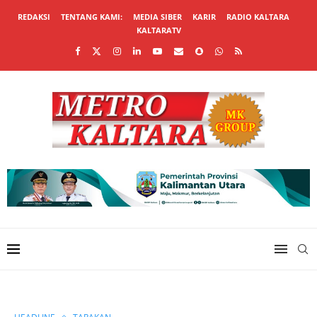
REDAKSI
TENTANG KAMI:
MEDIA SIBER
KARIR
RADIO KALTARA
KALTARATV