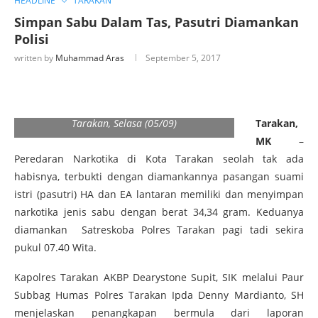
HEADLINE
TARAKAN
Simpan Sabu Dalam Tas, Pasutri Diamankan
Polisi
written by
Muhammad Aras
September 5, 2017
Tersangka pasangan suami istri HA dan EA
(tengah didampingi Paur Subbag Humas
Polres Tarakan Ipda Denny Mardianto, SH
(kanan) saat diamankan di Mako Polres
Tarakan, Selasa (05/09)
Tarakan,
MK
–
Peredaran Narkotika di Kota Tarakan seolah tak ada
habisnya, terbukti dengan diamankannya pasangan suami
istri (pasutri) HA dan EA lantaran memiliki dan menyimpan
narkotika jenis sabu dengan berat 34,34 gram. Keduanya
diamankan Satreskoba Polres Tarakan pagi tadi sekira
pukul 07.40 Wita.
Kapolres Tarakan AKBP Dearystone Supit, SIK melalui Paur
Subbag Humas Polres Tarakan Ipda Denny Mardianto, SH
menjelaskan penangkapan bermula dari laporan