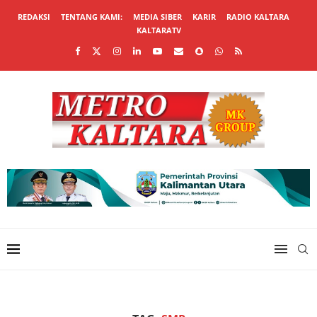
REDAKSI
TENTANG KAMI:
MEDIA SIBER
KARIR
RADIO KALTARA
KALTARATV