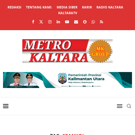
REDAKSI
TENTANG KAMI:
MEDIA SIBER
KARIR
RADIO KALTARA
KALTARATV