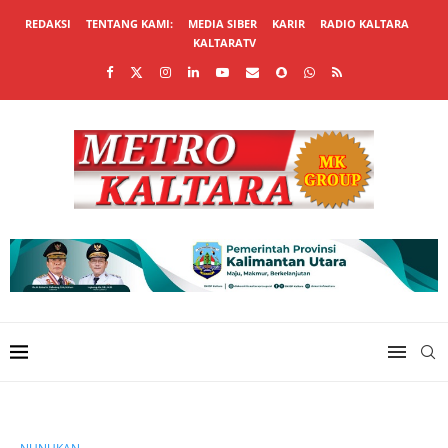
REDAKSI
TENTANG KAMI:
MEDIA SIBER
KARIR
RADIO KALTARA
KALTARATV