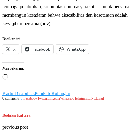
lembaga pendidikan, komunitas dan masyarakat — untuk bersama
membangun kesadaran bahwa aksesibilitas dan kesetaraan adalah
kewajiban bersama.(adv)
Bagikan ini:
X
Facebook
WhatsApp
Menyukai ini:
Memuat...
Kartu Disabilitas
Pemkab Bulungan
0 comments
0
Facebook
Twitter
Linkedin
Whatsapp
Telegram
LINE
Email
Redaksi Kaltara
previous post