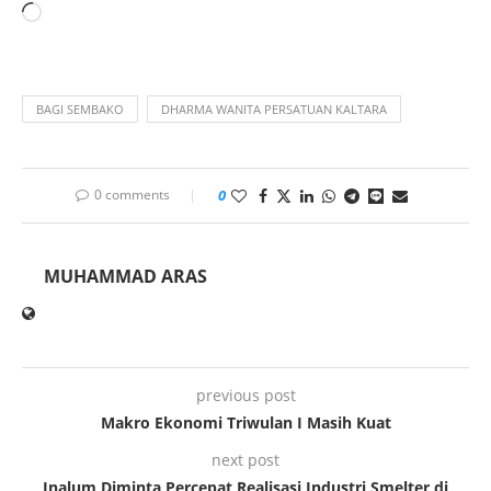
BAGI SEMBAKO
DHARMA WANITA PERSATUAN KALTARA
0 comments
0
MUHAMMAD ARAS
previous post
Makro Ekonomi Triwulan I Masih Kuat
next post
Inalum Diminta Percepat Realisasi Industri Smelter di