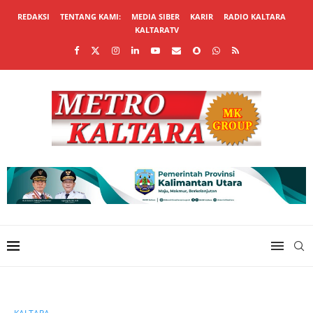
REDAKSI
TENTANG KAMI:
MEDIA SIBER
KARIR
RADIO KALTARA
KALTARATV