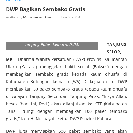
KALTARA
DWP Bagikan Sembako Gratis
written by
Muhammad Aras
Juni 6, 2018
BERBAGI : Jajaran DWP Provinsi Kaltara saat
membagikan paket sembako gratis di wilayah
Tanjung Palas, kemarin (5/6).
TANJUNG
SELOR,
MK
– Dharma Wanita Persatuan (DWP) Provinsi Kalimantan
Utara (Kaltara) menggelar bakti sosial (Baksos) dengan
membagikan sembako gratis kepada kaum dhuafa di
Kabupaten Bulungan, kemarin (5/6). Di kegiatan itu, DWP
membagikan 50 paket sembako gratis kepada kaum dhuafa
di wilayah Tanjung Selor dan Tanjung Palas. “Insya Allah,
besok (hari ini, Red.) akan dilanjutkan ke KTT (Kabupaten
Tana Tidung) dengan membagikan 100 paket sembako
gratis,” kata Hj Nurhayati, ketua DWP Provinsi Kaltara.
DWP juga menyiapkan 500 paket sembako yang akan