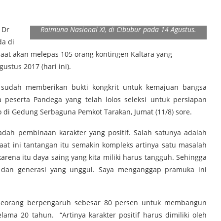
DIBERANGKATKAN : Gubernur Kaltara Dr H Irianto
Lambrie melepas secara resmi 105 orang kontingen
Gerakan Pramuka Kwarda Kaltara untuk mengikuti
 Dr
Raimuna Nasional XI, di Cibubur pada 14 Agustus.
da di
 saat akan melepas 105 orang kontingen Kaltara yang
ustus 2017 (hari ini).
 sudah memberikan bukti kongkrit untuk kemajuan bangsa
peserta Pandega yang telah lolos seleksi untuk persiapan
to di Gedung Serbaguna Pemkot Tarakan, Jumat (11/8) sore.
dah pembinaan karakter yang positif. Salah satunya adalah
aat ini tantangan itu semakin kompleks artinya satu masalah
arena itu daya saing yang kita miliki harus tangguh. Sehingga
dan generasi yang unggul. Saya menganggap pramuka ini
 seseorang berpengaruh sebesar 80 persen untuk membangun
elama 20 tahun. “Artinya karakter positif harus dimiliki oleh