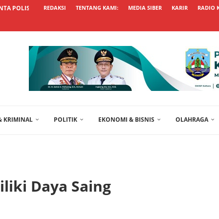
TA POLISI TRANSPARAN USUT KASUS...
REDAKSI
TENTANG KAMI:
MEDIA SIBER
KARIR
RADIO 
 KRIMINAL
POLITIK
EKONOMI & BISNIS
OLAHRAGA
liki Daya Saing