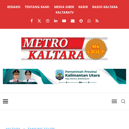
REDAKSI
TENTANG KAMI:
MEDIA SIBER
KARIR
RADIO KALTARA
KALTARATV