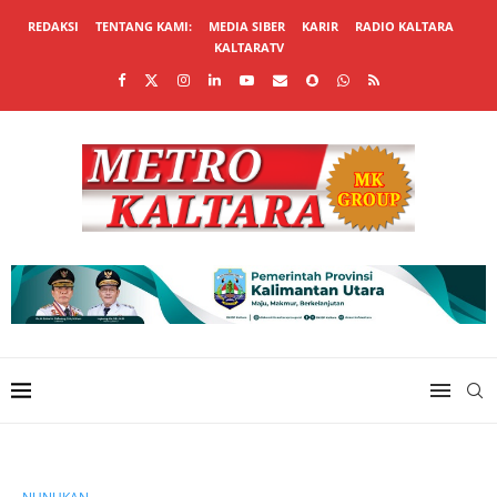
REDAKSI
TENTANG KAMI:
MEDIA SIBER
KARIR
RADIO KALTARA
KALTARATV