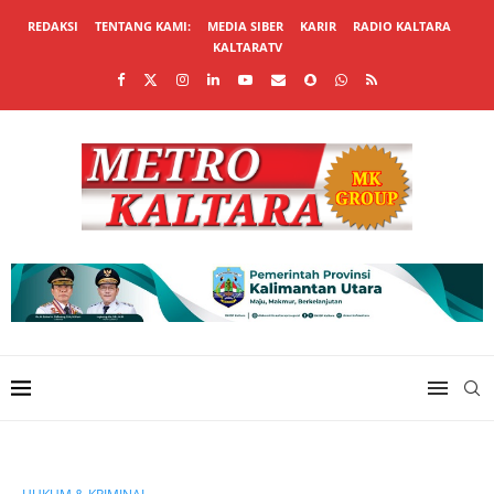
REDAKSI
TENTANG KAMI:
MEDIA SIBER
KARIR
RADIO KALTARA
KALTARATV