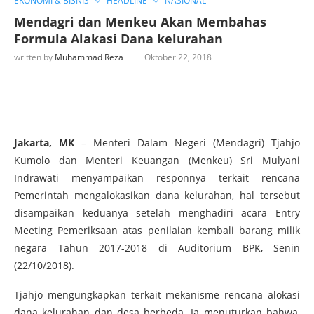
EKONOMI & BISNIS
HEADLINE
NASIONAL
Mendagri dan Menkeu Akan Membahas
Formula Alakasi Dana kelurahan
written by
Muhammad Reza
Oktober 22, 2018
Jakarta, MK
– Menteri Dalam Negeri (Mendagri) Tjahjo
Kumolo dan Menteri Keuangan (Menkeu) Sri Mulyani
Indrawati menyampaikan responnya terkait rencana
Pemerintah mengalokasikan dana kelurahan, hal tersebut
disampaikan keduanya setelah menghadiri acara Entry
Meeting Pemeriksaan atas penilaian kembali barang milik
negara Tahun 2017-2018 di Auditorium BPK, Senin
(22/10/2018).
Tjahjo mengungkapkan terkait mekanisme rencana alokasi
dana kelurahan dan desa berbeda. Ia menuturkan bahwa,