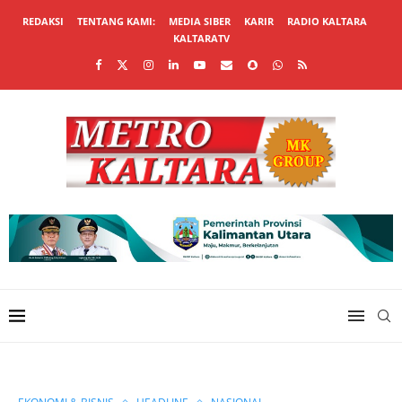
REDAKSI
TENTANG KAMI:
MEDIA SIBER
KARIR
RADIO KALTARA
KALTARATV