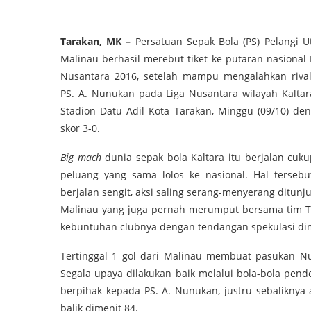
Tarakan, MK –
Persatuan Sepak Bola (PS) Pelangi U
Malinau berhasil merebut tiket ke putaran nasional 
Nusantara 2016, setelah mampu mengalahkan riva
PS. A. Nunukan pada Liga Nusantara wilayah Kaltar
Stadion Datu Adil Kota Tarakan, Minggu (09/10) de
skor 3-0.
Big mach
dunia sepak bola Kaltara itu berjalan cuk
peluang yang sama lolos ke nasional. Hal terse
berjalan sengit, aksi saling serang-menyerang ditunj
Malinau yang juga pernah merumput bersama tim T
kebuntuhan clubnya dengan tendangan spekulasi dime
Tertinggal 1 gol dari Malinau membuat pasukan N
Segala upaya dilakukan baik melalui bola-bola pen
berpihak kepada PS. A. Nunukan, justru sebalikn
balik dimenit 84.