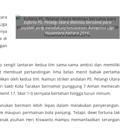
tara
Euforia PS. Pelangi Utara Malinau bersama para
Liga
pejabat yang mendukung kesuksesan Kompetisi Liga
lnya
Nusantara Kaltara 2016.
a di
ngan
up sengit lantaran kedua tim sama-sama ambisi dan memiliki
but membuat pertandingan lima belas menit babak pertama
ukkan oleh kedua tim. Namun striker andalan PS. Pelangi Utara
ri Sakti Kota Tarakan bernomor punggung 7 Aiman memecah
nit 17. Skor 1-0 ternyata bertahan hingga turun minum.
unukan bermain lebih lepas dalam melakukan penyerangan.
dek maupun permainan bola panjang. Tetapi, dewi fortuna tak
ya anak asuhan Heri Kiswanto mampu memanfaatkan serangan