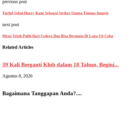
previous post
Tuchel Sebut Harry Kane Sebagai Striker Utama Timnas Inggris
next post
Messi Telah Pulih Dari Cedera Dan Bisa Bermain Di Laga Uji Coba
Related Articles
39 Kali Berganti Klub dalam 18 Tahun, Begini...
E
Agustus 8, 2026
A
Bagaimana Tanggapan Anda?....