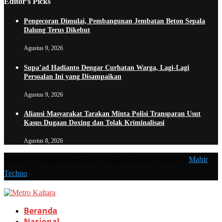
Editor’s Picks
Pengecoran Dimulai, Pembangunan Jembatan Beton Sepala
Dalung Terus Dikebut
Agustus 9, 2026
Supa’ad Hadianto Dengar Curhatan Warga, Lagi-Lagi
Persoalan Ini yang Disampaikan
Agustus 9, 2026
Aliansi Masyarakat Tarakan Minta Polisi Transparan Usut
Kasus Dugaan Doxing dan Tolak Kriminalisasi
Agustus 8, 2026
@2020 - All Right Reserved. Designed and Developed by
Mahir
Techno
Beranda
Nasional