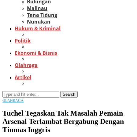
Bulungan
Malinau
Tana Tidung
Nunukan
Hukum & Kriminal
Politik
Ekonomi & Bisnis
Olahraga
Artikel
Search
OLAHRAGA
Tuchel Tegaskan Tak Masalah Pemain
Arsenal Terlambat Bergabung Dengan
Timnas Inggris