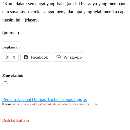
“Kami dalam semangat yang baik, jadi ini biasanya yang membantu
dan saya rasa mereka sangat menyadari apa yang telah mereka capai
musim ini,” jelasnya.
(pur/nds)
Bagikan ini:
X
Facebook
WhatsApp
Menyukai ini:
Memuat...
Pemain Arsenal
Thomas Tuchel
Timnas Inggris
0 comments
0
Facebook
Twitter
Linkedin
Whatsapp
Telegram
LINE
Email
Redaksi Kaltara