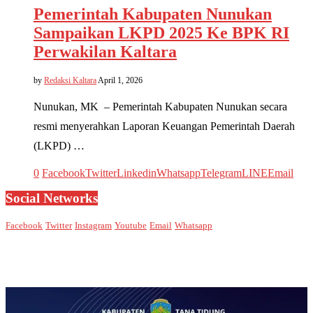
Pemerintah Kabupaten Nunukan
Sampaikan LKPD 2025 Ke BPK RI
Perwakilan Kaltara
by
Redaksi Kaltara
April 1, 2026
Nunukan, MK – Pemerintah Kabupaten Nunukan secara
resmi menyerahkan Laporan Keuangan Pemerintah Daerah
(LKPD) …
0
Facebook
Twitter
Linkedin
Whatsapp
Telegram
LINE
Email
Social Networks
Facebook
Twitter
Instagram
Youtube
Email
Whatsapp