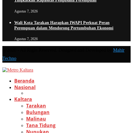
Tingkatkan Kapasitas Pengusaha Perempuan
Agustus 7, 2026
Wali Kota Tarakan Harapkan IWAPI Perkuat Peran
Perempuan dalam Mendorong Pertumbuhan Ekonomi
Agustus 7, 2026
@2020 - All Right Reserved. Designed and Developed by
Mahir
Techno
Beranda
Nasional
Kaltara
Tarakan
Bulungan
Malinau
Tana Tidung
Nunukan