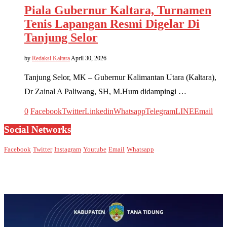
Piala Gubernur Kaltara, Turnamen
Tenis Lapangan Resmi Digelar Di
Tanjung Selor
by
Redaksi Kaltara
April 30, 2026
Tanjung Selor, MK – Gubernur Kalimantan Utara (Kaltara),
Dr Zainal A Paliwang, SH, M.Hum didampingi …
0
Facebook
Twitter
Linkedin
Whatsapp
Telegram
LINE
Email
Social Networks
Facebook
Twitter
Instagram
Youtube
Email
Whatsapp