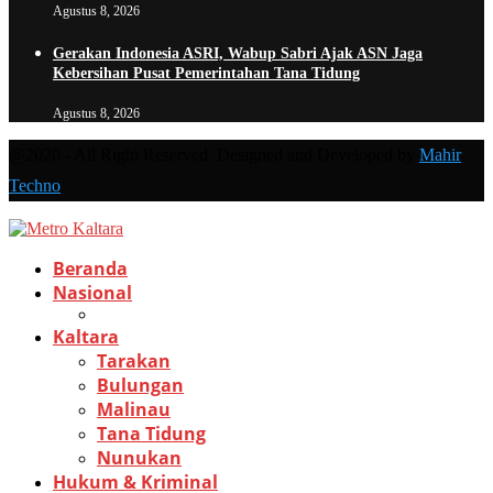
Agustus 8, 2026
Gerakan Indonesia ASRI, Wabup Sabri Ajak ASN Jaga
Kebersihan Pusat Pemerintahan Tana Tidung
Agustus 8, 2026
@2020 - All Right Reserved. Designed and Developed by
Mahir
Techno
Beranda
Nasional
Kaltara
Tarakan
Bulungan
Malinau
Tana Tidung
Nunukan
Hukum & Kriminal