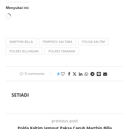
Menyukai ini:
MARTHIN BILLA
PEMPROV KALTARA
POLDA KALTIM
POLRES BU;UNGAN
POLRES TARAKAN
0 comments
0
SETIADI
previous post
Polda Kaltim Jemput Paksa Cagub Marthin Billa