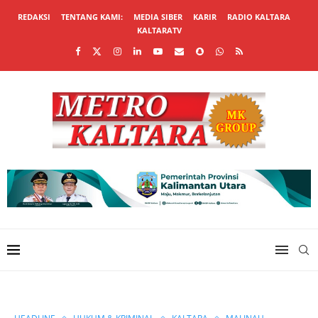
REDAKSI
TENTANG KAMI:
MEDIA SIBER
KARIR
RADIO KALTARA
KALTARATV