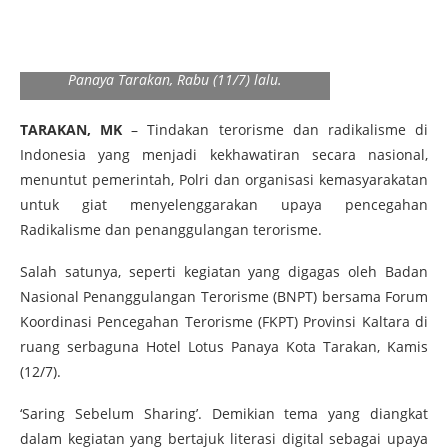
PENANGGULANGAN TERORIS : Asisten Bidang
Administrasi Umum, Zainuddin HZ
memberikan sambutan pada acara
penanggulangan terorisme di Hotel Lotus
Panaya Tarakan, Rabu (11/7) lalu.
TARAKAN, MK
– Tindakan terorisme dan radikalisme di
Indonesia yang menjadi kekhawatiran secara nasional,
menuntut pemerintah, Polri dan organisasi kemasyarakatan
untuk giat menyelenggarakan upaya pencegahan
Radikalisme dan penanggulangan terorisme.
Salah satunya, seperti kegiatan yang digagas oleh Badan
Nasional Penanggulangan Terorisme (BNPT) bersama Forum
Koordinasi Pencegahan Terorisme (FKPT) Provinsi Kaltara di
ruang serbaguna Hotel Lotus Panaya Kota Tarakan, Kamis
(12/7).
‘Saring Sebelum Sharing’. Demikian tema yang diangkat
dalam kegiatan yang bertajuk literasi digital sebagai upaya