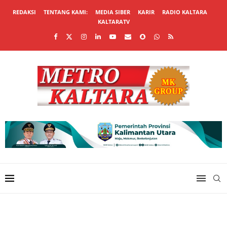
REDAKSI
TENTANG KAMI:
MEDIA SIBER
KARIR
RADIO KALTARA
KALTARATV