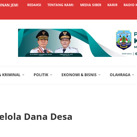
NAN JEMBATAN BETON SEPALA DALUNG TERUS...
REDAKSI
TENTANG KAMI:
MEDIA SIBER
KARIR
RADIO 
 KRIMINAL
POLITIK
EKONOMI & BISNIS
OLAHRAGA
Kelola Dana Desa