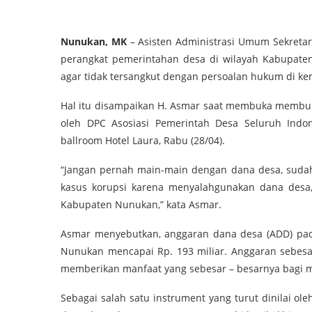
Nunukan, MK
– Asisten Administrasi Umum Sekreta
perangkat pemerintahan desa di wilayah Kabupate
agar tidak tersangkut dengan persoalan hukum di ke
Hal itu disampaikan H. Asmar saat membuka membuka
oleh DPC Asosiasi Pemerintah Desa Seluruh Indo
ballroom Hotel Laura, Rabu (28/04).
“Jangan pernah main-main dengan dana desa, sudah
kasus korupsi karena menyalahgunakan dana desa, s
Kabupaten Nunukan,” kata Asmar.
Asmar menyebutkan, anggaran dana desa (ADD) pad
Nunukan mencapai Rp. 193 miliar. Anggaran sebesar 
memberikan manfaat yang sebesar – besarnya bagi m
Sebagai salah satu instrument yang turut dinilai o