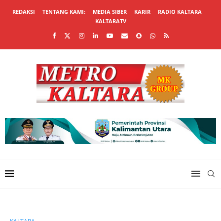
REDAKSI
TENTANG KAMI:
MEDIA SIBER
KARIR
RADIO KALTARA
KALTARATV