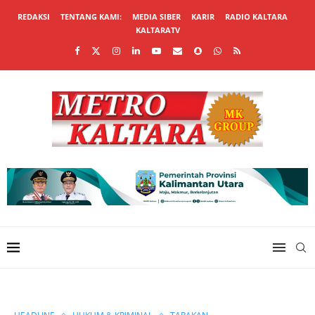
REDAKSI
TENTANG KAMI:
MEDIA SIBER
KARIR
RADIO KALTARA
KALTARATV