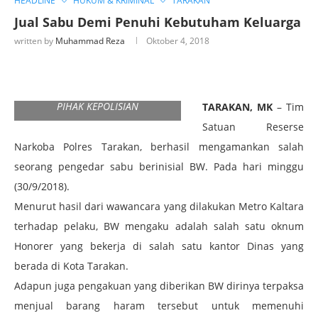
HEADLINE
HUKUM & KRIMINAL
TARAKAN
Jual Sabu Demi Penuhi Kebutuham Keluarga
written by
Muhammad Reza
Oktober 4, 2018
BW YANG TENGAH DIPERIKSA
PIHAK KEPOLISIAN
TARAKAN, MK
– Tim
Satuan Reserse
Narkoba Polres Tarakan, berhasil mengamankan salah
seorang pengedar sabu berinisial BW. Pada hari minggu
(30/9/2018).
Menurut hasil dari wawancara yang dilakukan Metro Kaltara
terhadap pelaku, BW mengaku adalah salah satu oknum
Honorer yang bekerja di salah satu kantor Dinas yang
berada di Kota Tarakan.
Adapun juga pengakuan yang diberikan BW dirinya terpaksa
menjual barang haram tersebut untuk memenuhi