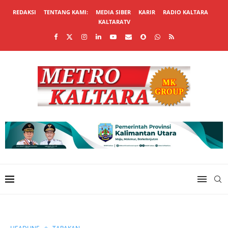
REDAKSI
TENTANG KAMI:
MEDIA SIBER
KARIR
RADIO KALTARA
KALTARATV