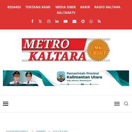
REDAKSI
TENTANG KAMI:
MEDIA SIBER
KARIR
RADIO KALTARA
KALTARATV