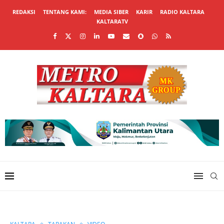
REDAKSI
TENTANG KAMI:
MEDIA SIBER
KARIR
RADIO KALTARA
KALTARATV