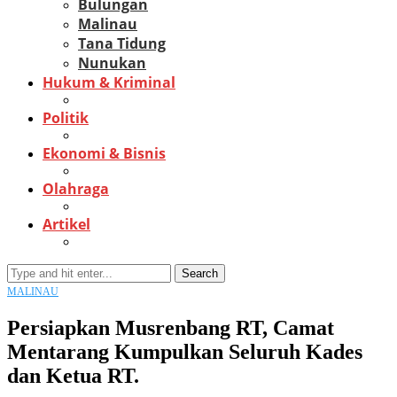
Bulungan
Malinau
Tana Tidung
Nunukan
Hukum & Kriminal
Politik
Ekonomi & Bisnis
Olahraga
Artikel
Search
MALINAU
Persiapkan Musrenbang RT, Camat
Mentarang Kumpulkan Seluruh Kades
dan Ketua RT.