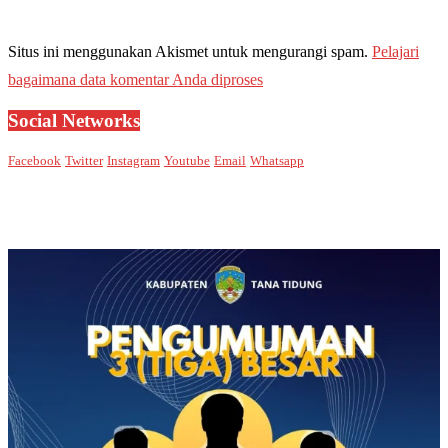
Situs ini menggunakan Akismet untuk mengurangi spam.
Pelajari
bagaimana data komentar Anda diproses
Social Networks
Facebook
Twitter
Instagram
Youtube
Email
Whatsapp