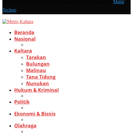
@2020 - All Right Reserved. Designed and Developed by
Mahir
Techno
Beranda
Nasional
Kaltara
Tarakan
Bulungan
Malinau
Tana Tidung
Nunukan
Hukum & Kriminal
Politik
Ekonomi & Bisnis
Olahraga