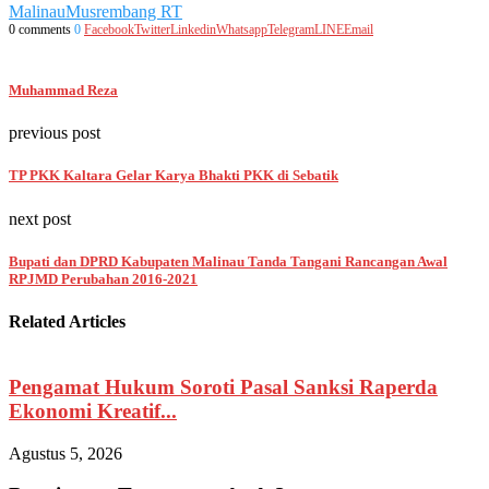
Malinau
Musrembang RT
0 comments
0
Facebook
Twitter
Linkedin
Whatsapp
Telegram
LINE
Email
Muhammad Reza
previous post
TP PKK Kaltara Gelar Karya Bhakti PKK di Sebatik
next post
Bupati dan DPRD Kabupaten Malinau Tanda Tangani Rancangan Awal
RPJMD Perubahan 2016-2021
Related Articles
Pengamat Hukum Soroti Pasal Sanksi Raperda
Ekonomi Kreatif...
N
Agustus 5, 2026
A