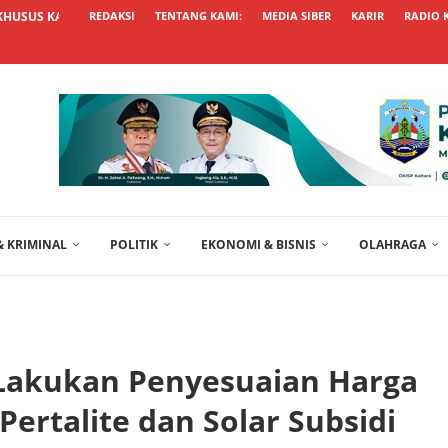
KHUSUS KALTARA UNGGUL, USUL...
REDAKSI
TENTANG KAMI:
MEDIA SIBER
KARIR
RADIO 
 KRIMINAL
POLITIK
EKONOMI & BISNIS
OLAHRAGA
 Lakukan Penyesuaian Harga
Pertalite dan Solar Subsidi