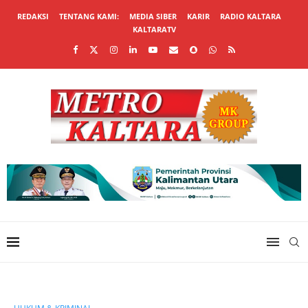
REDAKSI
TENTANG KAMI:
MEDIA SIBER
KARIR
RADIO KALTARA
KALTARATV