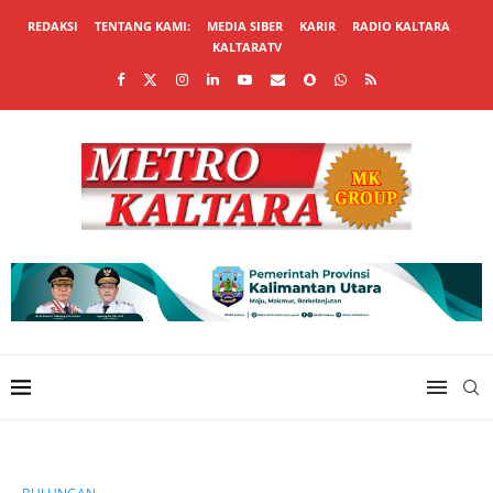
REDAKSI
TENTANG KAMI:
MEDIA SIBER
KARIR
RADIO KALTARA
KALTARATV