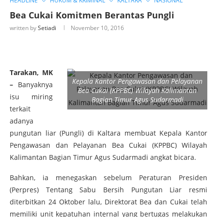
HEADLINE
HUKUM & KRIMINAL
KALTARA
NASIONAL
Bea Cukai Komitmen Berantas Pungli
written by
Setiadi
November 10, 2016
Tarakan, MK
Kepala Kantor Pengawasan dan Pelayanan
–
Banyaknya
Bea Cukai (KPPBC) Wilayah Kalimantan
isu miring
Bagian Timur Agus Sudarmadi
terkait
adanya
pungutan liar (Pungli) di Kaltara membuat Kepala Kantor
Pengawasan dan Pelayanan Bea Cukai (KPPBC) Wilayah
Kalimantan Bagian Timur Agus Sudarmadi angkat bicara.
Bahkan, ia menegaskan sebelum Peraturan Presiden
(Perpres) Tentang Sabu Bersih Pungutan Liar resmi
diterbitkan 24 Oktober lalu, Direktorat Bea dan Cukai telah
memiliki unit kepatuhan internal yang bertugas melakukan