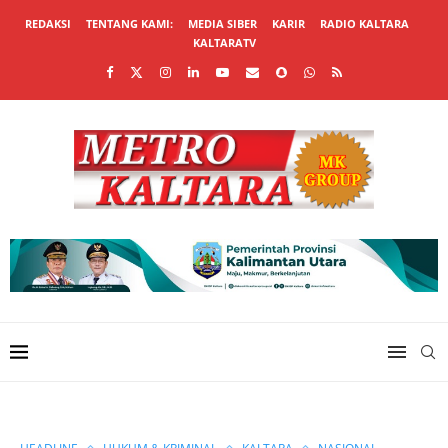
REDAKSI
TENTANG KAMI:
MEDIA SIBER
KARIR
RADIO KALTARA
KALTARATV