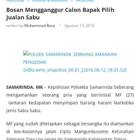
HEADLINE
HUKUM & KRIMINAL
NASIONAL
Bosan Mengganggur Calon Bapak Pilih
Jualan Sabu
written by
Muhammad Reza
Agustus 13, 2016
SAMARINDA, MK
– Kepolisian Polsekta Samarinda Seberang
mengamankan seorang pria yang berinisial MF (27)
lantaran kedapatan menyimpan barang haram Narkotika
jenis Sabu-Sabu.
MF yang sudah ditetapkan sebagai tersangka itu diamankan
di kos-kosannya Jalan Cipto Mangunkusomo Kelurahan
Simpang Tiga Loa Janan Ilir Samarinda Kalimantan Timur.