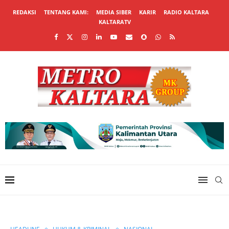
REDAKSI
TENTANG KAMI:
MEDIA SIBER
KARIR
RADIO KALTARA
KALTARATV