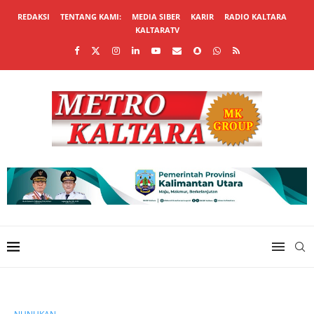
REDAKSI
TENTANG KAMI:
MEDIA SIBER
KARIR
RADIO KALTARA
KALTARATV