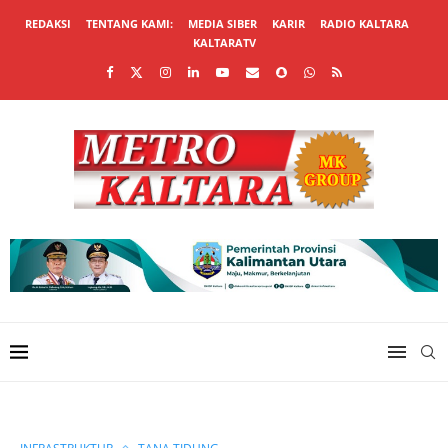
REDAKSI
TENTANG KAMI:
MEDIA SIBER
KARIR
RADIO KALTARA
KALTARATV