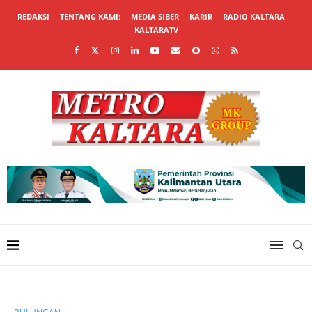
REDAKSI
TENTANG KAMI:
MEDIA SIBER
KARIR
RADIO KALTARA
KALTARATV